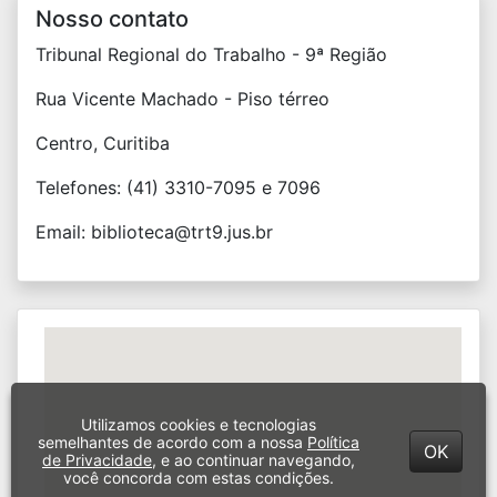
Nosso contato
Tribunal Regional do Trabalho - 9ª Região
Rua Vicente Machado - Piso térreo
Centro, Curitiba
Telefones: (41) 3310-7095 e 7096
Email: biblioteca@trt9.jus.br
Utilizamos cookies e tecnologias
semelhantes de acordo com a nossa
Política
OK
de Privacidade
, e ao continuar navegando,
você concorda com estas condições.